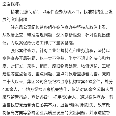
坚强保障。
精准“把脉问诊”，以案件查办为切入口，找准制约企业发
展的突出问题
驻东风公司纪检监察组在案件查办中坚持从政治上看、
从政治上查，精准发现问题，深入剖析根源，针对性提出建
议，为以案促改促治工作打下坚实基础。
强化案件查办。针对企业经营特点和业务流程，坚持以
案件查办开局破题，以一步不停歇、半步不退让的决心和力
度，对研发、采购、销售、废旧物资处置、物流运输、工程
建设等重点领域、重点问题、重点对象着重抓着力查。党的
二十大以来，集团公司各级纪检监察机构立案400余件，处分
400余人，与地方纪检监察机关协作，依法对60余名公职人员
采取留置措施，查处各级“一把手”50余人。通过案件查办，着
重查找管党治党责任落实不力、监督制约机制缺失、改革改
制偏离方向等影响企业高质量发展的突出问题，并跟进监督