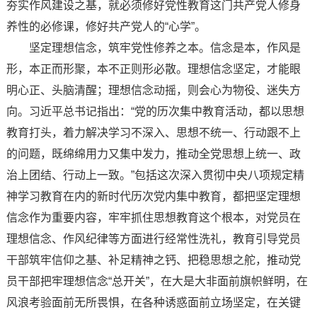
夯实作风建设之基，就必须修好党性教育这门共产党人修身
养性的必修课，修好共产党人的“心学”。
坚定理想信念，筑牢党性修养之本。信念是本，作风是
形，本正而形聚，本不正则形必散。理想信念坚定，才能眼
明心正、头脑清醒；理想信念动摇，则会心为物役、迷失方
向。习近平总书记指出：“党的历次集中教育活动，都以思想
教育打头，着力解决学习不深入、思想不统一、行动跟不上
的问题，既绵绵用力又集中发力，推动全党思想上统一、政
治上团结、行动上一致。”包括这次深入贯彻中央八项规定精
神学习教育在内的新时代历次党内集中教育，都把坚定理想
信念作为重要内容，牢牢抓住思想教育这个根本，对党员在
理想信念、作风纪律等方面进行经常性洗礼，教育引导党员
干部筑牢信仰之基、补足精神之钙、把稳思想之舵，推动党
员干部把牢理想信念“总开关”，在大是大非面前旗帜鲜明，在
风浪考验面前无所畏惧，在各种诱惑面前立场坚定，在关键