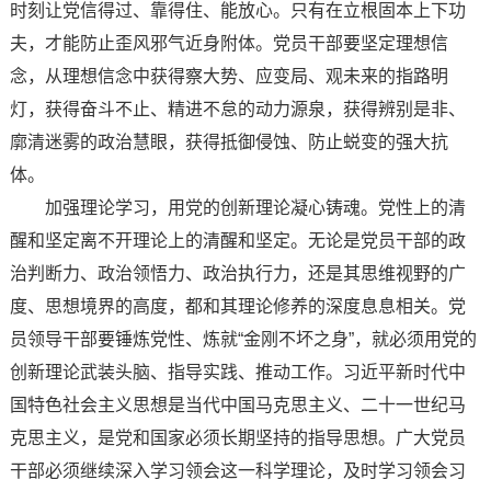
时刻让党信得过、靠得住、能放心。只有在立根固本上下功
夫，才能防止歪风邪气近身附体。党员干部要坚定理想信
念，从理想信念中获得察大势、应变局、观未来的指路明
灯，获得奋斗不止、精进不怠的动力源泉，获得辨别是非、
廓清迷雾的政治慧眼，获得抵御侵蚀、防止蜕变的强大抗
体。
加强理论学习，用党的创新理论凝心铸魂。党性上的清
醒和坚定离不开理论上的清醒和坚定。无论是党员干部的政
治判断力、政治领悟力、政治执行力，还是其思维视野的广
度、思想境界的高度，都和其理论修养的深度息息相关。党
员领导干部要锤炼党性、炼就“金刚不坏之身”，就必须用党的
创新理论武装头脑、指导实践、推动工作。习近平新时代中
国特色社会主义思想是当代中国马克思主义、二十一世纪马
克思主义，是党和国家必须长期坚持的指导思想。广大党员
干部必须继续深入学习领会这一科学理论，及时学习领会习