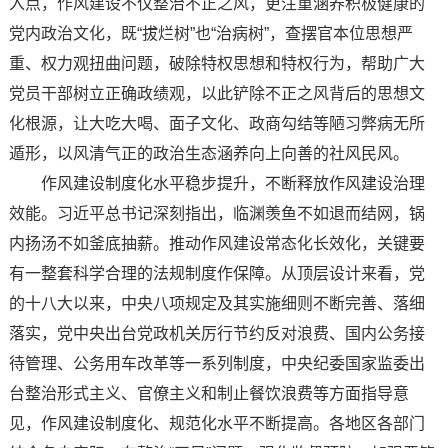
入点，作风建设不仅整治不正之风，更注重涵养积极健康的
党内政治文化，既“拔烂树”也“治病树”，查摆官本位思想严
重、权力观扭曲问题，破除特权思想和特权行为，帮助广大
党员干部树立正确政绩观，以此铲除不正之风背后的思想文
化根源，让大吃大喝、面子文化、政商勾结等陋习弊病无所
遁形，以风清气正的政治生态涵养向上向善的社风民风。
作风建设制度化水平稳步提升，不断释放作风建设治理
效能。习近平总书记深刻指出，临渊羡鱼不如退而结网，锅
内扬汤不如釜底抽薪。推动作风建设常态化长效化，关键要
有一整套科学合理的法规制度作保障。从顶层设计来看，党
的十八大以来，中央八项规定及其实施细则不断完善、落细
落实，党中央出台党政机关厉行节约反对浪费、国内公务接
待管理、公务用车改革等一系列制度，中央纪委国家监委出
台整治形式主义、官僚主义和制止餐饮浪费等方面指导意
见，作风建设制度化、规范化水平不断提高。各地区各部门