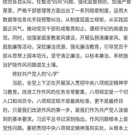
结合各自实际，在整治“四风”问题、强化监督预防、加强严管
厚爱、严格干部管理等方面出台了一系列规章制度，运用大
数据等信息化手段预警纠治，从制度层面立规矩，从实践层
面正风气，推动党员干部形成敬畏知止、遵规守纪的高度自
觉。同时，加强家庭家教家风建设，开展弘扬清廉家风、家
庭助廉等活动，深挖廉洁资源、强化廉洁教育，引导党员干
部从思想上固本培元，坚守清正廉洁，以标本兼治、系统施
治铲除作风问题滋生土壤。
修好共产党人的“心学”
当前，全党上下正在开展深入贯彻中央八项规定精神学
习教育。改进工作作风的任务非常繁重，八项规定是一个切
入口和动员令。八项规定既不是最高标准，更不是最终目
的，只是我们改进作风的第一步，是我们作为共产党人该做
到的基本要求。习近平总书记深刻指出，作风问题根本上是
党性问题。要把贯彻中央八项规定精神落到实处，从根本上