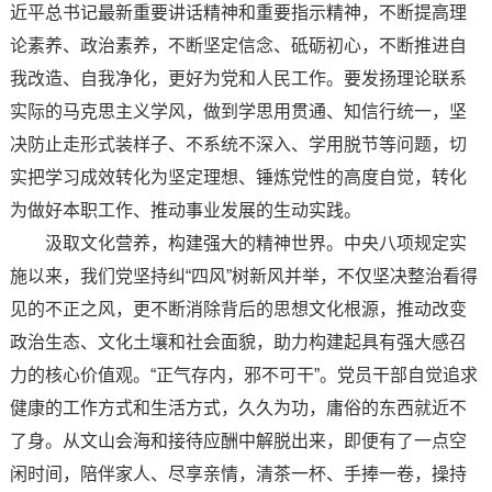
近平总书记最新重要讲话精神和重要指示精神，不断提高理
论素养、政治素养，不断坚定信念、砥砺初心，不断推进自
我改造、自我净化，更好为党和人民工作。要发扬理论联系
实际的马克思主义学风，做到学思用贯通、知信行统一，坚
决防止走形式装样子、不系统不深入、学用脱节等问题，切
实把学习成效转化为坚定理想、锤炼党性的高度自觉，转化
为做好本职工作、推动事业发展的生动实践。
汲取文化营养，构建强大的精神世界。中央八项规定实
施以来，我们党坚持纠“四风”树新风并举，不仅坚决整治看得
见的不正之风，更不断消除背后的思想文化根源，推动改变
政治生态、文化土壤和社会面貌，助力构建起具有强大感召
力的核心价值观。“正气存内，邪不可干”。党员干部自觉追求
健康的工作方式和生活方式，久久为功，庸俗的东西就近不
了身。从文山会海和接待应酬中解脱出来，即便有了一点空
闲时间，陪伴家人、尽享亲情，清茶一杯、手捧一卷，操持