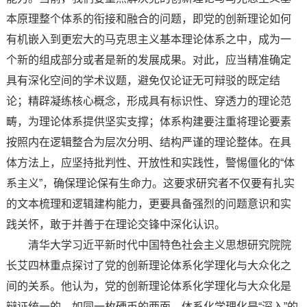
本原理整个体系的衔接和融合的问题，即党的创新理论如何
有机嵌入到更宏大的马克思主义基本理论体系之中，成为一
个新的组成部分或者是新的发展成果。对此，应当精准确定
具有深化空间的学术议题，避免仅论证无可辩驳的既定结
论；精辟凝练核心概念，形成具有标识性、穿透力的理论范
畴，为理论体系提供坚实支撑；体系构建要注重将理论要素
按照内在逻辑整合为层次分明、结构严谨的理论整体。在具
体方法上，应坚持批判性、开放性和实践性，警惕僵化的“体
系主义”，确保理论保有生命力。这要求研究者不仅要有扎实
的文本梳理和逻辑建构能力，更要具备强烈的问题意识和实
践关怀，敢于并善于在理论交锋中深化认识。
清华大学习近平新时代中国特色社会主义思想研究院院
长艾四林重点探讨了党的创新理论体系化学理化与大众化之
间的关系。他认为，党的创新理论体系化学理化与大众化是
辩证统一的，如同一枚硬币的两面。体系化学理化是“深入”的