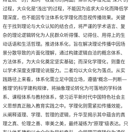
过程，大众化是“浅出”的过程，不能因为追求大众化而降低学
理深度，也不能因专注体系化学理化而忽视传播效果。关键
在于找到理论与大众认知的结合点，将严谨的学术语言、复
杂的理论逻辑转化为人民群众听得懂、记得住、用得上的生
动话语和生活哲理。推进体系化，旨在解决理论传播中因场
景分散导致的片面化理解，通过构建逻辑自洽的概念体系、
方法体系，为大众化奠定坚实基础；而深化学理化，则重在
以学术深度支撑理论说服力。二者均以大众化为落点。从实
践路径上来看，体系化需立足中国立场，遵循“概念—判断—
推理”的科学建构规律，将抽象理论转化为可落地的学科体
系、课程体系与教材体系，使习近平新时代中国特色社会主
义思想真正融入教育实践之中。学理化则需紧扣传播效能，
从阐释道理、学理、哲理的逻辑，升华至揭示其中蕴含的真
理之真、伦理之善、审美之美，最终凝练为“原理”级表达。只