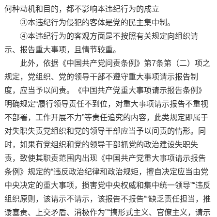
何种动机和目的，都不影响本违纪行为的成立
③本违纪行为侵犯的客体是党的民主集中制。
④本违纪行为的客观方面是不按照有关规定向组织请
示、报告重大事项，且情节较重。
此外，依据《中国共产党问责条例》第7条第（二）项之
规定，党组织、党的领导干部不遵守重大事项请示报告制
度，应当予以问责。《中国共产党重大事项请示报告条例》
明确规定“履行领导责任不到位，对重大事项请示报告不重视
不部署，工作开展不力”等责任追究的内容，此类规定即属于
对失职失责党组织和党的领导干部应当予以问责的情形。同
时，如果有党组织和党的领导干部抓党的政治建设失职失
责，致使其职责范围内出现《中国共产党重大事项请示报告
条例》规定的“违反政治纪律和政治规矩，擅自决定应当由党
中央决定的重大事项，损害党中央权威和集中统一领导”“违反
组织原则，该请示不请示，该报告不报告”“缺乏责任担当，推
诿塞责、上交矛盾、消极作为”“搞形式主义、官僚主义，请示