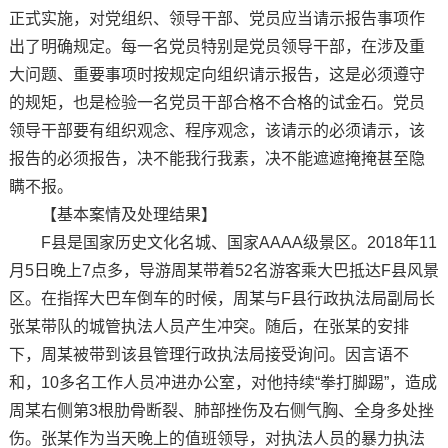
正式实施，对党组织、领导干部、党员应当请示报告事项作
出了明确规定。每一名党员特别是党员领导干部，在涉及重
大问题、重要事项时按规定向组织请示报告，这是必须遵守
的规矩，也是检验一名党员干部合格不合格的试金石。党员
领导干部要有组织观念、程序观念，该请示的必须请示，该
报告的必须报告，决不能我行我素，决不能遮遮掩掩甚至隐
瞒不报。
【基本案情及处理结果】
F县是国家历史文化名城、国家AAAA级景区。2018年11
月5日晚上7点多，导游周某带着52名游客乘大巴抵达F县风景
区。在指挥大巴车倒车的时候，周某与F县行政执法局副局长
张某带队的城管执法人员产生冲突。随后，在张某的安排
下，周某被带到该县管理行政执法局接受询问。因言语不
和，10多名工作人员冲进办公室，对他持续“拳打脚踢”，造成
周某右侧第3根肋骨断裂、肺部挫伤及右侧气胸、全身多处挫
伤。张某作为当天晚上的值班领导，对执法人员的暴力执法