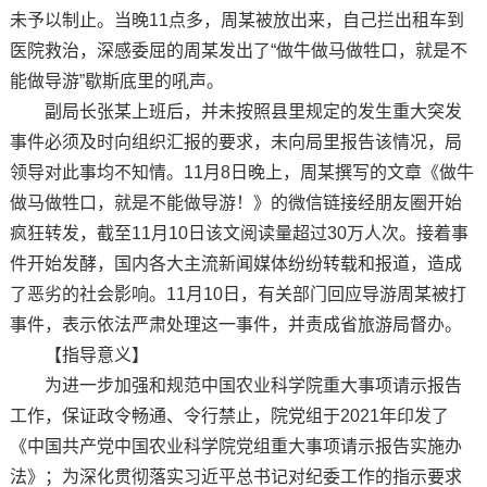
未予以制止。当晚11点多，周某被放出来，自己拦出租车到
医院救治，深感委屈的周某发出了“做牛做马做牲口，就是不
能做导游”歇斯底里的吼声。
副局长张某上班后，并未按照县里规定的发生重大突发
事件必须及时向组织汇报的要求，未向局里报告该情况，局
领导对此事均不知情。11月8日晚上，周某撰写的文章《做牛
做马做牲口，就是不能做导游！》的微信链接经朋友圈开始
疯狂转发，截至11月10日该文阅读量超过30万人次。接着事
件开始发酵，国内各大主流新闻媒体纷纷转载和报道，造成
了恶劣的社会影响。11月10日，有关部门回应导游周某被打
事件，表示依法严肃处理这一事件，并责成省旅游局督办。
【指导意义】
为进一步加强和规范中国农业科学院重大事项请示报告
工作，保证政令畅通、令行禁止，院党组于2021年印发了
《中国共产党中国农业科学院党组重大事项请示报告实施办
法》；为深化贯彻落实习近平总书记对纪委工作的指示要求