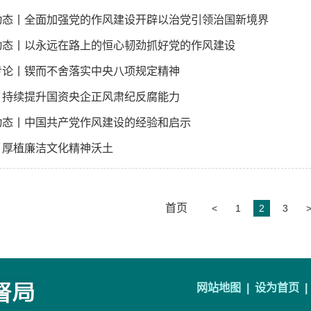
动态丨全面加强党的作风建设开辟以治党引领治国新境界
动态丨以永远在路上的恒心韧劲抓好党的作风建设
专论丨锲而不舍落实中央八项规定精神
丨持续提升国资央企正风肃纪反腐能力
动态丨中国共产党作风建设的经验和启示
丨厚植廉洁文化精神沃土
首页
<
1
2
3
网站地图 |
设为首页 |