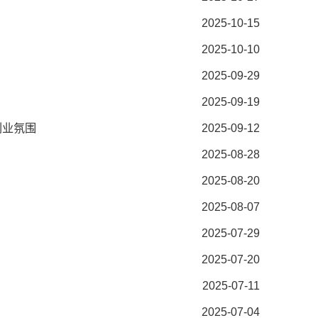
2025-10-15
2025-10-10
2025-09-29
2025-09-19
创业氛围
2025-09-12
2025-08-28
2025-08-20
2025-08-07
2025-07-29
2025-07-20
2025-07-11
2025-07-04