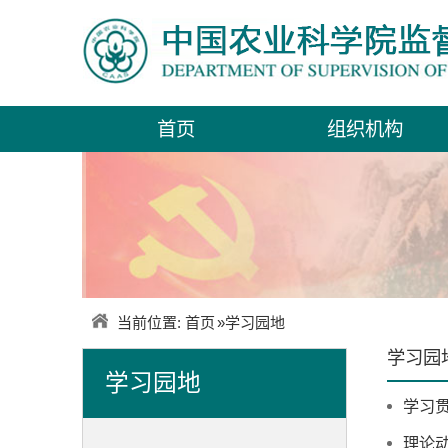
首页
组织机构
当前位置:
首页
»
学习园地
学习园
学习园地
学习
理论