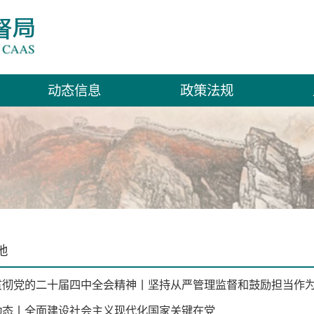
动态信息
政策法规
地
贯彻党的二十届四中全会精神丨坚持从严管理监督和鼓励担当作
动态丨全面建设社会主义现代化国家关键在党